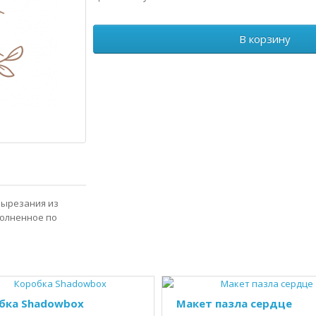
В корзину
 вырезания из
полненное по
бка Shadowbox
Макет пазла сердце