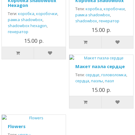
Коробка Shadowbox
Коробка Shadowbox
Hexagon
Теги:
коробка
,
коробочки
,
Теги:
коробка
,
коробочки
,
рамка shadowbox
,
рамка shadowbox
,
shadowbox
,
генератор
shadowbox hexagon
,
15.00 р.
генератор
15.00 р.
Макет пазла сердце
Теги:
сердце
,
головоломка
,
сердца
,
пазлы
,
пазл
15.00 р.
Flowers
Теги:
цветы