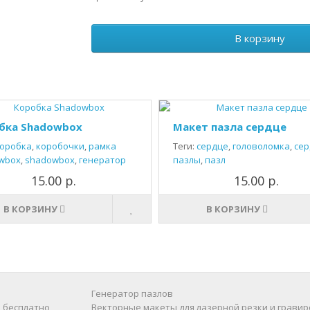
В корзину
бка Shadowbox
Макет пазла сердце
оробка
,
коробочки
,
рамка
Теги:
сердце
,
головоломка
,
сер
wbox
,
shadowbox
,
генератор
пазлы
,
пазл
15.00 р.
15.00 р.
В КОРЗИНУ
В КОРЗИНУ
Генератор пазлов
 бесплатно
Векторные макеты для лазерной резки и гравир