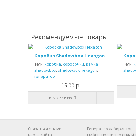
Рекомендуемые товары
Коробка Shadowbox Hexagon
Коро
Теги:
коробка
,
коробочки
,
рамка
Теги:
к
shadowbox
,
shadowbox hexagon
,
shado
генератор
15.00 р.
В КОРЗИНУ
Связаться с нами
Генератор лабиринтов
Карта сайта
Цифры прописью онлайн