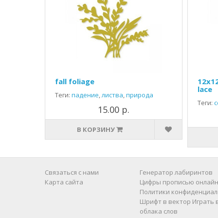
fall foliage
12x1
lace
Теги:
падение
,
листва
,
природа
Теги:
с
15.00 р.
В КОРЗИНУ
Связаться с нами
Генератор лабиринтов
Карта сайта
Цифры прописью онлайн
Политики конфиденциал
Шрифт в вектор
Играть 
облака слов