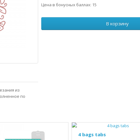
Цена в бонусных баллах: 15
В корзину
резания из
полненное по
4 bags tabs