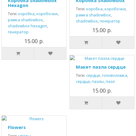
Коробка Shadowbox
Коробка Shadowbox
Hexagon
Теги:
коробка
,
коробочки
,
Теги:
коробка
,
коробочки
,
рамка shadowbox
,
рамка shadowbox
,
shadowbox
,
генератор
shadowbox hexagon
,
15.00 р.
генератор
15.00 р.
Макет пазла сердце
Теги:
сердце
,
головоломка
,
сердца
,
пазлы
,
пазл
15.00 р.
Flowers
Теги:
цветы