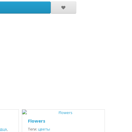
Flowers
дца
,
Теги:
цветы