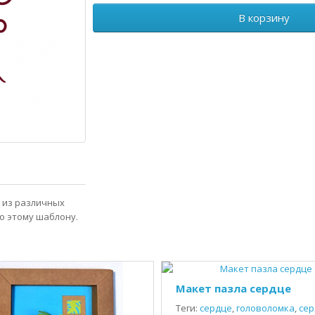
В корзину
я из различных
о этому шаблону.
Макет пазла сердце
Теги:
сердце
,
головоломка
,
сер