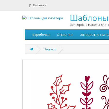
р.
Валюта
Шаблоны 
Векторные макеты для п
Коробочки
Открытки
Интересные стать
Flourish