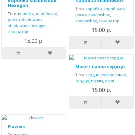
Коробка Shadowbox
Коробка Shadowbox
Hexagon
Теги:
коробка
,
коробочки
,
Теги:
коробка
,
коробочки
,
рамка shadowbox
,
рамка shadowbox
,
shadowbox
,
генератор
shadowbox hexagon
,
15.00 р.
генератор
15.00 р.
Макет пазла сердце
Теги:
сердце
,
головоломка
,
сердца
,
пазлы
,
пазл
15.00 р.
Flowers
Теги:
цветы