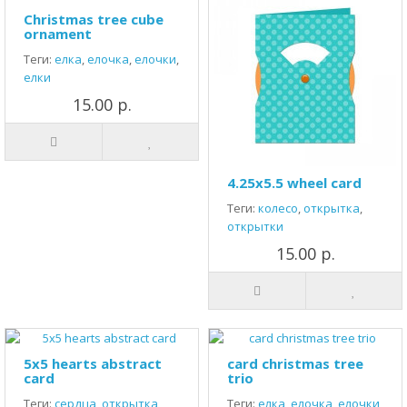
Christmas tree cube
ornament
Теги:
елка
,
елочка
,
елочки
,
елки
15.00 р.
4.25x5.5 wheel card
Теги:
колесо
,
открытка
,
открытки
15.00 р.
5x5 hearts abstract
card christmas tree
card
trio
Теги:
сердца
,
открытка
,
Теги:
елка
,
елочка
,
елочки
,