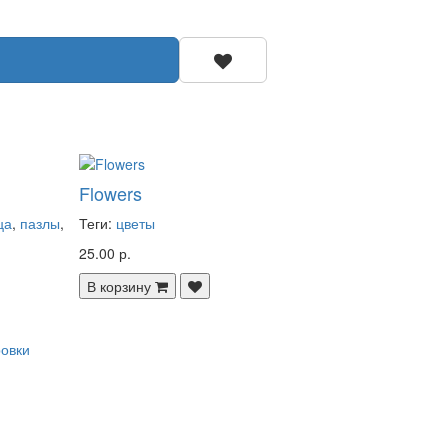
Flowers
ца
,
пазлы
,
Теги:
цветы
25.00 р.
В корзину
ровки