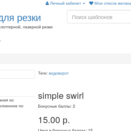
Личный кабинет
Мои список желани
ля резки
лоттерной, лазерной резки
и
Теги:
водоворот
simple swirl
ания из
олненное по
Бонусные баллы: 2
15.00 р.
Цена в бонусных баллах: 15