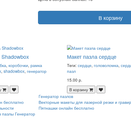
В корзину
а Shadowbox
Макет пазла сердце
бка
,
коробочки
,
рамка
Теги:
сердце
,
головоломка
,
серд
x
,
shadowbox
,
генератор
пазл
15.00 р.
у
В корзину
Генератор пазлов
н бесплатно
Векторные макеты для лазерной резки и грави
льности
Пятнашки онлайн бесплатно
в пазлы
Генератор