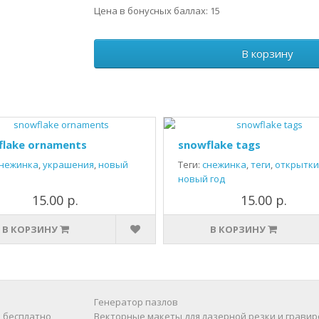
Цена в бонусных баллах: 15
В корзину
flake ornaments
snowflake tags
нежинка
,
украшения
,
новый
Теги:
снежинка
,
теги
,
открытки
новый год
15.00 р.
15.00 р.
В КОРЗИНУ
В КОРЗИНУ
Генератор пазлов
 бесплатно
Векторные макеты для лазерной резки и гравир