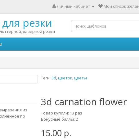
Личный кабинет
Мои список желан
для резки
лоттерной, лазерной резки
и
Теги:
3d
,
цветок
,
цветы
3d carnation flower
я вырезания из
Товар купили: 13 раз
полненное по
Бонусные баллы: 2
15.00 р.