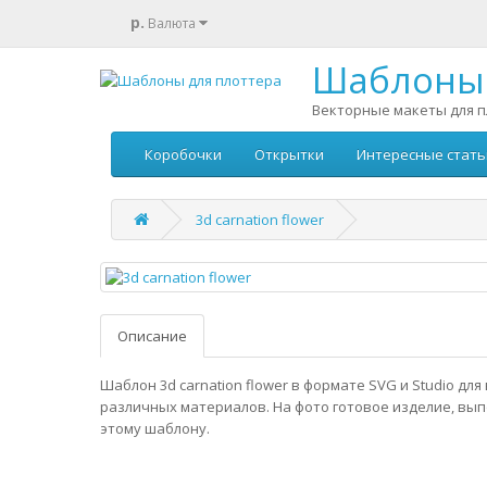
р.
Валюта
Шаблоны 
Векторные макеты для п
Коробочки
Открытки
Интересные стать
3d carnation flower
Описание
Шаблон 3d carnation flower в формате SVG и Studio дл
различных материалов. На фото готовое изделие, вы
этому шаблону.