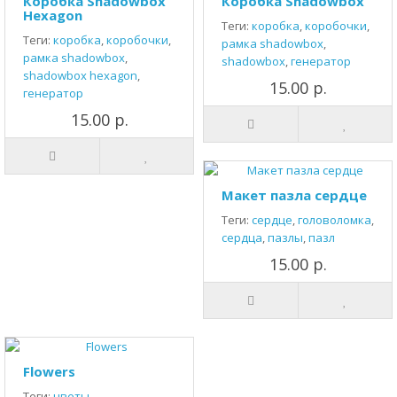
Коробка Shadowbox
Коробка Shadowbox
Hexagon
Теги:
коробка
,
коробочки
,
Теги:
коробка
,
коробочки
,
рамка shadowbox
,
рамка shadowbox
,
shadowbox
,
генератор
shadowbox hexagon
,
15.00 р.
генератор
15.00 р.
Макет пазла сердце
Теги:
сердце
,
головоломка
,
сердца
,
пазлы
,
пазл
15.00 р.
Flowers
Теги:
цветы