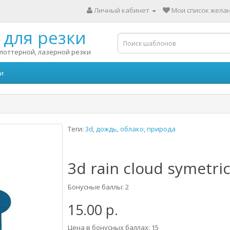
Личный кабинет
Мои список желан
для резки
лоттерной, лазерной резки
и
Теги:
3d
,
дождь
,
облако
,
природа
3d rain cloud symetric
Бонусные баллы: 2
15.00 р.
Цена в бонусных баллах: 15