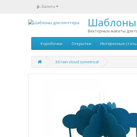
р.
Валюта
Шаблоны 
Векторные макеты для п
Коробочки
Открытки
Интересные стать
3d rain cloud symetrical