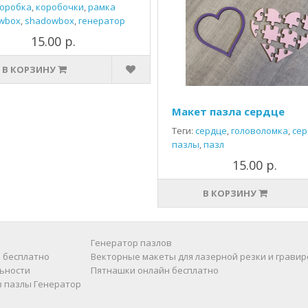
оробка
,
коробочки
,
рамка
wbox
,
shadowbox
,
генератор
15.00 р.
В КОРЗИНУ
Макет пазла сердце
Теги:
сердце
,
головоломка
,
сер
пазлы
,
пазл
15.00 р.
В КОРЗИНУ
Генератор пазлов
 бесплатно
Векторные макеты для лазерной резки и гравир
ьности
Пятнашки онлайн бесплатно
в пазлы
Генератор