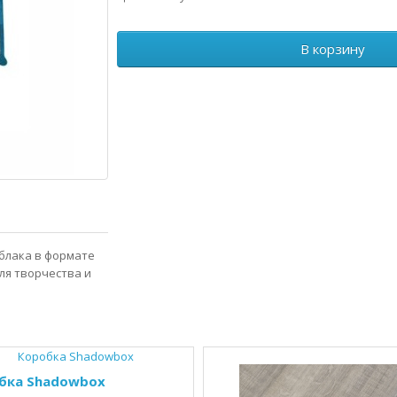
В корзину
блака в формате
ля творчества и
бка Shadowbox