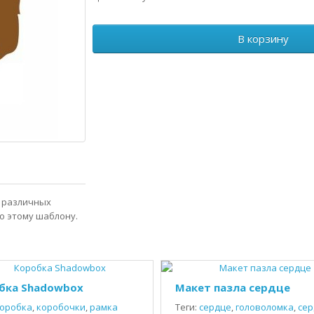
В корзину
з различных
о этому шаблону.
бка Shadowbox
Макет пазла сердце
оробка
,
коробочки
,
рамка
Теги:
сердце
,
головоломка
,
сер