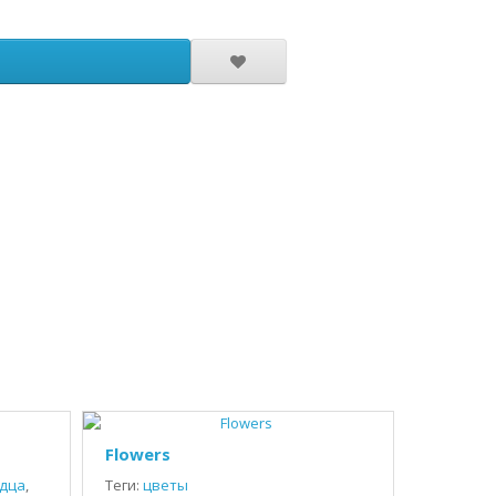
Flowers
дца
,
Теги:
цветы