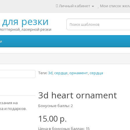
Личный кабинет
Мои список жела
для резки
лоттерной, лазерной резки
и
Теги:
3d
,
сердце
,
орнамент
,
сердца
3d heart ornament
езания на
Бонусные баллы: 2
ра и подарков.
15.00 р.
Цена в бонусных баллах: 15