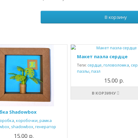
В корзину
Макет пазла сердце
Теги:
сердце
,
головоломка
,
сер
пазлы
,
пазл
15.00 р.
В КОРЗИНУ
бка Shadowbox
оробка
,
коробочки
,
рамка
wbox
,
shadowbox
,
генератор
15.00 р.