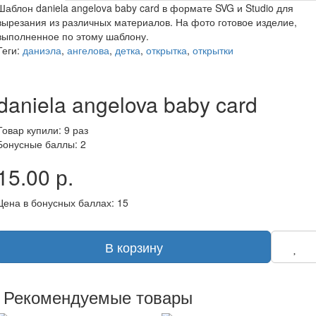
Шаблон daniela angelova baby card в формате SVG и Studio для
вырезания из различных материалов. На фото готовое изделие,
выполненное по этому шаблону.
Теги:
даниэла
,
ангелова
,
детка
,
открытка
,
открытки
daniela angelova baby card
Товар купили: 9 раз
Бонусные баллы: 2
15.00 р.
Цена в бонусных баллах: 15
В корзину
Рекомендуемые товары