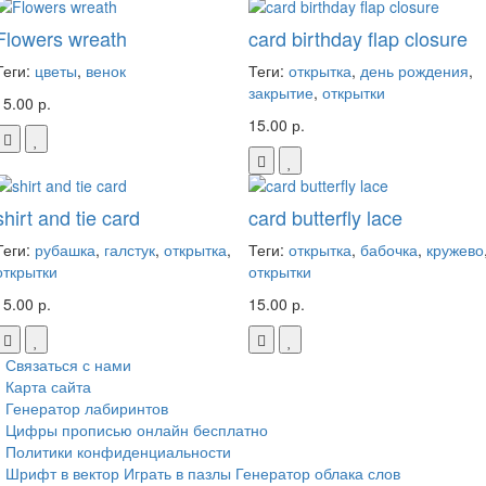
Flowers wreath
card birthday flap closure
Теги:
цветы
,
венок
Теги:
открытка
,
день рождения
,
закрытие
,
открытки
15.00 р.
15.00 р.
shirt and tie card
card butterfly lace
Теги:
рубашка
,
галстук
,
открытка
,
Теги:
открытка
,
бабочка
,
кружево
открытки
открытки
15.00 р.
15.00 р.
Связаться с нами
Карта сайта
Генератор лабиринтов
Цифры прописью онлайн бесплатно
Политики конфиденциальности
Шрифт в вектор
Играть в пазлы
Генератор облака слов