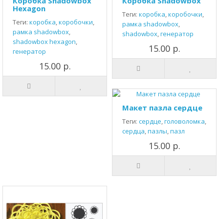
Коробка Shadowbox
Коробка Shadowbox
Hexagon
Теги:
коробка
,
коробочки
,
Теги:
коробка
,
коробочки
,
рамка shadowbox
,
рамка shadowbox
,
shadowbox
,
генератор
shadowbox hexagon
,
15.00 р.
генератор
15.00 р.
Макет пазла сердце
Теги:
сердце
,
головоломка
,
сердца
,
пазлы
,
пазл
15.00 р.