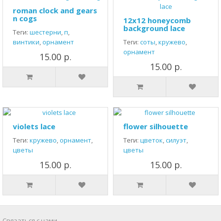
roman clock and gears
n cogs
12x12 honeycomb
background lace
Теги:
шестерни
,
п
,
винтики
,
орнамент
Теги:
соты
,
кружево
,
орнамент
15.00 р.
15.00 р.
violets lace
flower silhouette
Теги:
кружево
,
орнамент
,
Теги:
цветок
,
силуэт
,
цветы
цветы
15.00 р.
15.00 р.
Связаться с нами