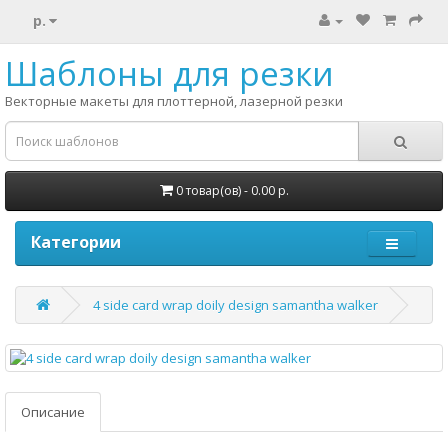
р.
Шаблоны для резки
Векторные макеты для плоттерной, лазерной резки
0 товар(ов) - 0.00 р.
Категории
4 side card wrap doily design samantha walker
Описание