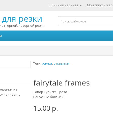
Личный кабинет
Мои список жела
для резки
лоттерной, лазерной резки
и
Теги:
рамки
,
открытки
fairytale frames
ырезания из
Товар купили: 3 раза
полненное по
Бонусные баллы: 2
15.00 р.