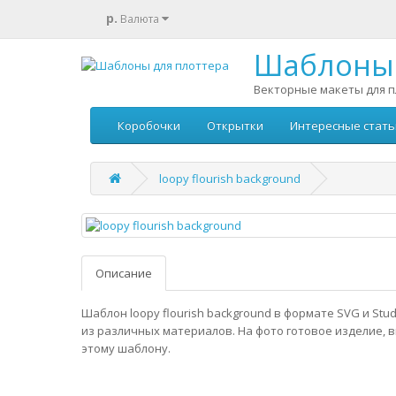
р.
Валюта
Шаблоны 
Векторные макеты для п
Коробочки
Открытки
Интересные стать
loopy flourish background
Описание
Шаблон loopy flourish background в формате SVG и Stu
из различных материалов. На фото готовое изделие, 
этому шаблону.