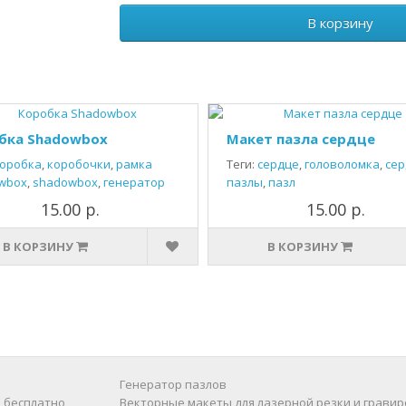
В корзину
бка Shadowbox
Макет пазла сердце
оробка
,
коробочки
,
рамка
Теги:
сердце
,
головоломка
,
сер
wbox
,
shadowbox
,
генератор
пазлы
,
пазл
15.00 р.
15.00 р.
В КОРЗИНУ
В КОРЗИНУ
Генератор пазлов
 бесплатно
Векторные макеты для лазерной резки и гравир