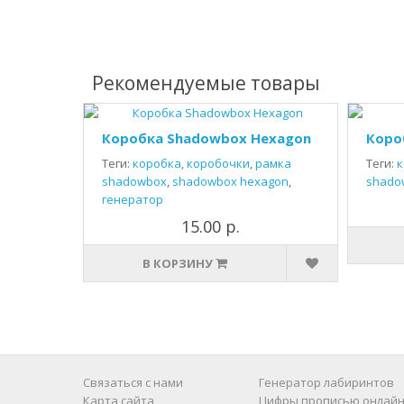
Рекомендуемые товары
Коробка Shadowbox Hexagon
Коро
Теги:
коробка
,
коробочки
,
рамка
Теги:
к
shadowbox
,
shadowbox hexagon
,
shado
генератор
15.00 р.
В КОРЗИНУ
Связаться с нами
Генератор лабиринтов
Карта сайта
Цифры прописью онлайн