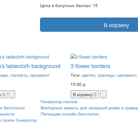
Цена в бонусных баллах: 15
В корзину
s tablecloth background
3 flower borders
ушки
,
скатерть
,
орнамент
Теги:
цветок
,
границы
,
орнамент
15.00 р.
у
В корзину
Генератор пазлов
н бесплатно
Векторные макеты для лазерной резки и грави
льности
Пятнашки онлайн бесплатно
в пазлы
Генератор