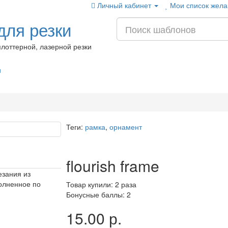
Личный кабинет
Мои список жела
ля резки
лоттерной, лазерной резки
и
Теги:
рамка
,
орнамент
flourish frame
езания из
олненное по
Товар купили: 2 раза
Бонусные баллы: 2
15.00 р.