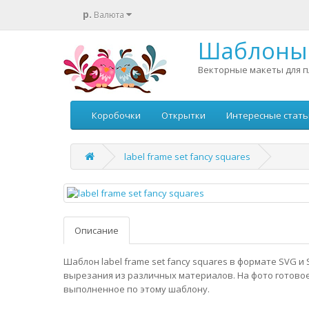
р.
Валюта
Шаблоны 
Векторные макеты для п
Коробочки
Открытки
Интересные стать
label frame set fancy squares
Описание
Шаблон label frame set fancy squares в формате SVG и 
вырезания из различных материалов. На фото готовое
выполненное по этому шаблону.