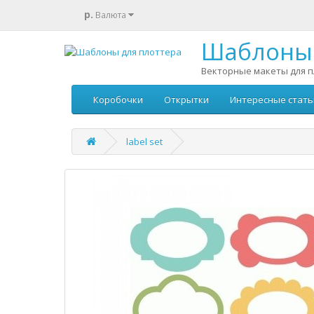
р.
Валюта
Шаблоны 
Векторные макеты для п
Коробочки
Открытки
Интересные стать
label set