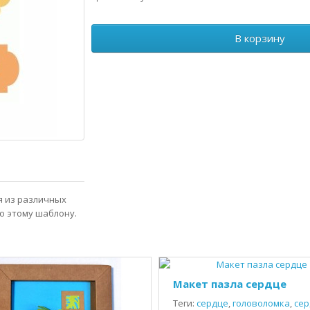
В корзину
ия из различных
о этому шаблону.
Макет пазла сердце
Теги:
сердце
,
головоломка
,
сер