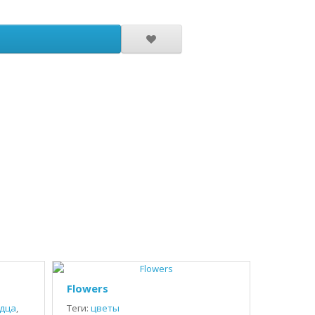
Flowers
дца
,
Теги:
цветы