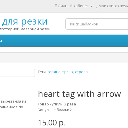
Личный кабинет
Мои список жела
для резки
лоттерной, лазерной резки
и
Теги:
сердце
,
ярлык
,
стрела
heart tag with arrow
я вырезания из
Товар купили: 3 раза
полненное по
Бонусные баллы: 2
15.00 р.