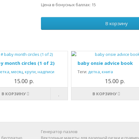
Цена в бонусных баллах: 15
В корзину
y month circles (1 of 2)
baby onsie advice book
етка
,
месяц
,
круги
,
надписи
Теги:
детка
,
книга
15.00 р.
15.00 р.
В КОРЗИНУ
В КОРЗИНУ
Генератор пазлов
 бесплатно
Векторные макеты для лазерной резки и гравир