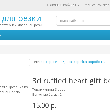
Личный кабинет
Мои список жела
для резки
лоттерной, лазерной резки
и
Теги:
3d
,
сердце
,
подарок
,
коробка
,
коробочки
3d ruffled heart gift b
o для вырезания из
Товар купили: 3 раза
полненное по
Бонусные баллы: 2
15.00 р.