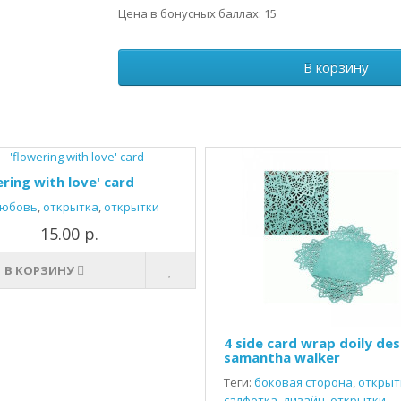
Цена в бонусных баллах: 15
В корзину
ering with love' card
юбовь
,
открытка
,
открытки
15.00 р.
В КОРЗИНУ
4 side card wrap doily des
samantha walker
Теги:
боковая сторона
,
открыт
салфетка
,
дизайн
,
открытки