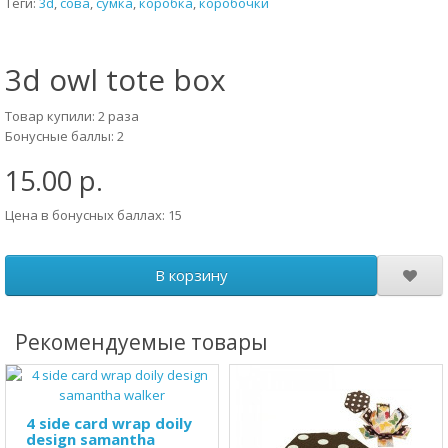
Теги:
3d
,
сова
,
сумка
,
коробка
,
коробочки
3d owl tote box
Товар купили: 2 раза
Бонусные баллы: 2
15.00 р.
Цена в бонусных баллах: 15
В корзину
Рекомендуемые товары
4 side card wrap doily
design samantha