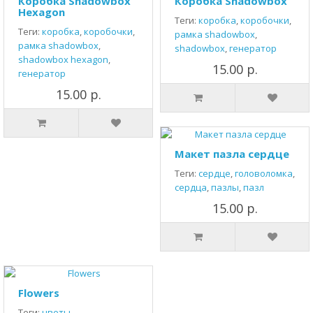
Коробка Shadowbox
Коробка Shadowbox
Hexagon
Теги:
коробка
,
коробочки
,
Теги:
коробка
,
коробочки
,
рамка shadowbox
,
рамка shadowbox
,
shadowbox
,
генератор
shadowbox hexagon
,
15.00 р.
генератор
15.00 р.
Макет пазла сердце
Теги:
сердце
,
головоломка
,
сердца
,
пазлы
,
пазл
15.00 р.
Flowers
Теги:
цветы