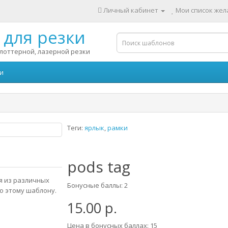
Личный кабинет
Мои список жела
для резки
лоттерной, лазерной резки
и
Теги:
ярлык
,
рамки
pods tag
я из различных
Бонусные баллы: 2
о этому шаблону.
15.00 р.
Цена в бонусных баллах: 15