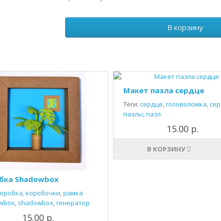
В корзину
Макет пазла сердце
Теги:
сердце
,
головоломка
,
сер
пазлы
,
пазл
15.00 р.
В КОРЗИНУ
бка Shadowbox
оробка
,
коробочки
,
рамка
wbox
,
shadowbox
,
генератор
15.00 р.