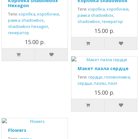
Коробка Shadowbox
Коробка Shadowbox
Hexagon
Теги:
коробка
,
коробочки
,
Теги:
коробка
,
коробочки
,
рамка shadowbox
,
рамка shadowbox
,
shadowbox
,
генератор
shadowbox hexagon
,
15.00 р.
генератор
15.00 р.
Макет пазла сердце
Теги:
сердце
,
головоломка
,
сердца
,
пазлы
,
пазл
15.00 р.
Flowers
Теги:
цветы