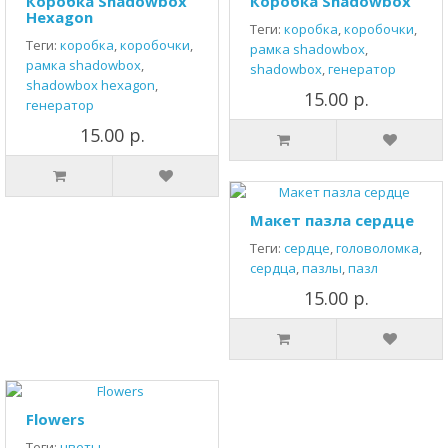
Коробка Shadowbox
Коробка Shadowbox
Hexagon
Теги:
коробка
,
коробочки
,
Теги:
коробка
,
коробочки
,
рамка shadowbox
,
рамка shadowbox
,
shadowbox
,
генератор
shadowbox hexagon
,
15.00 р.
генератор
15.00 р.
Макет пазла сердце
Теги:
сердце
,
головоломка
,
сердца
,
пазлы
,
пазл
15.00 р.
Flowers
Теги:
цветы