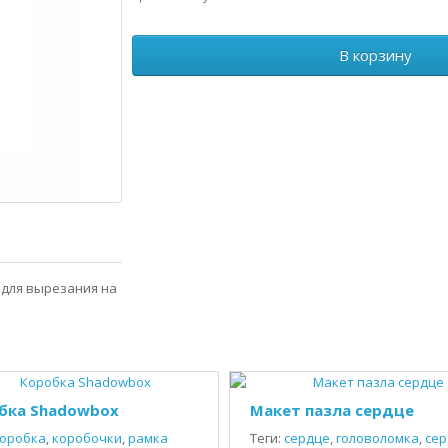
В корзину
t для вырезания на
бка Shadowbox
Макет пазла сердце
оробка
,
коробочки
,
рамка
Теги:
сердце
,
головоломка
,
сер