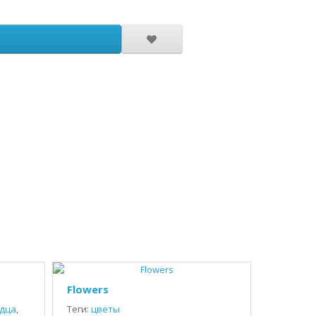
Flowers
дца
,
Теги:
цветы