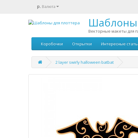
р.
Валюта
Шаблоны 
Векторные макеты для п
Коробочки
Открытки
Интересные стать
2 layer swirly halloween batbat