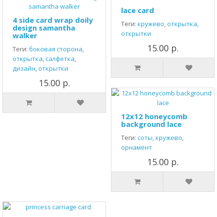
lace card
4 side card wrap doily
Теги:
кружево
,
открытка
,
design samantha
открытки
walker
15.00 р.
Теги:
боковая сторона
,
открытка
,
салфетка
,
дизайн
,
открытки
15.00 р.
12x12 honeycomb
background lace
Теги:
соты
,
кружево
,
орнамент
15.00 р.