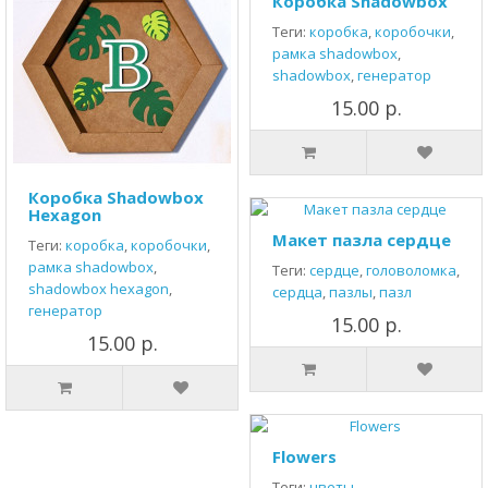
Коробка Shadowbox
Теги:
коробка
,
коробочки
,
рамка shadowbox
,
shadowbox
,
генератор
15.00 р.
Коробка Shadowbox
Hexagon
Макет пазла сердце
Теги:
коробка
,
коробочки
,
рамка shadowbox
,
Теги:
сердце
,
головоломка
,
shadowbox hexagon
,
сердца
,
пазлы
,
пазл
генератор
15.00 р.
15.00 р.
Flowers
Теги:
цветы