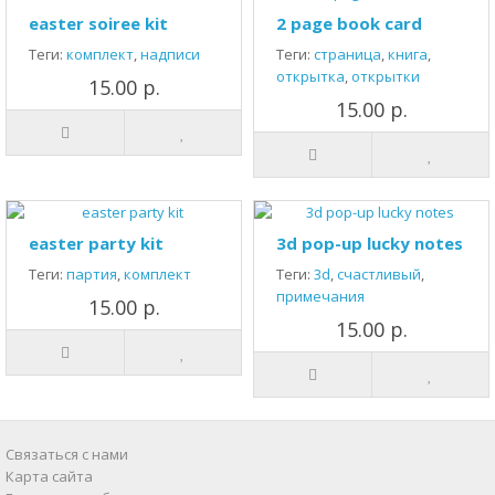
easter soiree kit
2 page book card
Теги:
комплект
,
надписи
Теги:
страница
,
книга
,
открытка
,
открытки
15.00 р.
15.00 р.
easter party kit
3d pop-up lucky notes
Теги:
партия
,
комплект
Теги:
3d
,
счастливый
,
примечания
15.00 р.
15.00 р.
Связаться с нами
Карта сайта