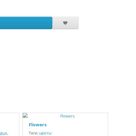
Flowers
дца
,
Теги:
цветы