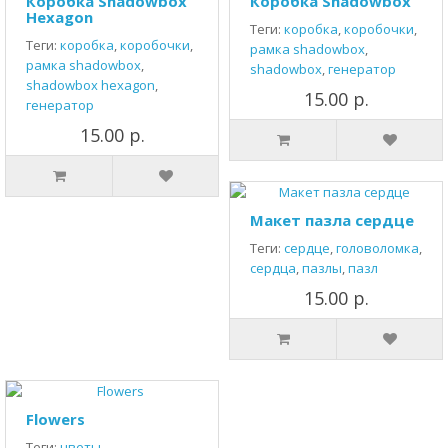
Коробка Shadowbox
Коробка Shadowbox
Hexagon
Теги:
коробка
,
коробочки
,
Теги:
коробка
,
коробочки
,
рамка shadowbox
,
рамка shadowbox
,
shadowbox
,
генератор
shadowbox hexagon
,
15.00 р.
генератор
15.00 р.
Макет пазла сердце
Теги:
сердце
,
головоломка
,
сердца
,
пазлы
,
пазл
15.00 р.
Flowers
Теги:
цветы