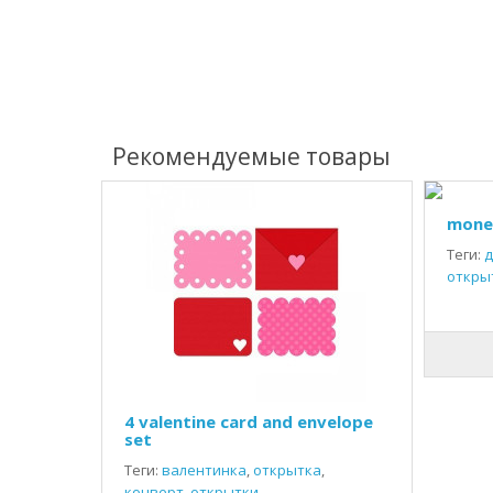
Рекомендуемые товары
money
Теги:
д
откры
4 valentine card and envelope
set
Теги:
валентинка
,
открытка
,
конверт
,
открытки