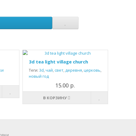
3d tea light village church
ки
Теги:
3d
,
чай
,
свет
,
деревня
,
церковь
,
новый год
15.00 р.
В КОРЗИНУ
овки