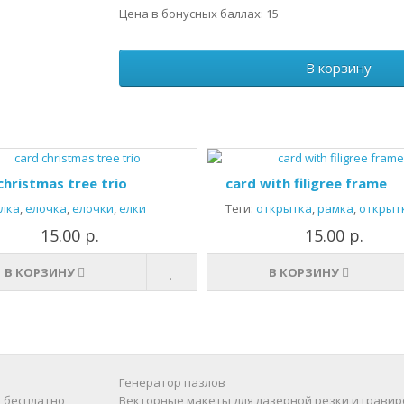
Цена в бонусных баллах: 15
В корзину
christmas tree trio
card with filigree frame
лка
,
елочка
,
елочки
,
елки
Теги:
открытка
,
рамка
,
открыт
15.00 р.
15.00 р.
В КОРЗИНУ
В КОРЗИНУ
Генератор пазлов
 бесплатно
Векторные макеты для лазерной резки и гравир