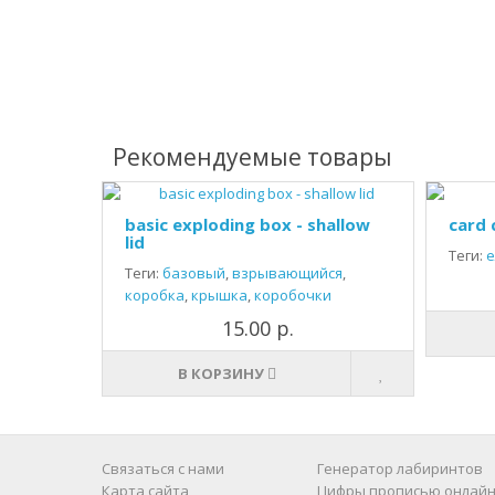
Рекомендуемые товары
basic exploding box - shallow
card 
lid
Теги:
е
Теги:
базовый
,
взрывающийся
,
коробка
,
крышка
,
коробочки
15.00 р.
В КОРЗИНУ
Связаться с нами
Генератор лабиринтов
Карта сайта
Цифры прописью онлайн