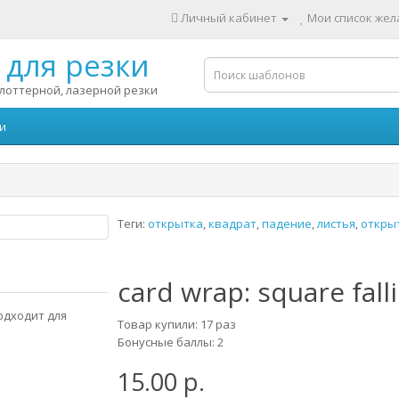
Личный кабинет
Мои список жела
для резки
лоттерной, лазерной резки
и
Теги:
открытка
,
квадрат
,
падение
,
листья
,
откры
card wrap: square fall
одходит для
Товар купили: 17 раз
Бонусные баллы: 2
15.00 р.