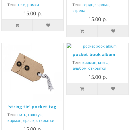
Теги:
теги
,
рамки
Теги:
сердце
,
ярлык
,
стрела
15.00 р.
15.00 р.
pocket book album
Теги:
карман
,
книга
,
альбом
,
открытки
15.00 р.
'string tie' pocket tag
Теги:
нить
,
галстук
,
карман
,
ярлык
,
открытки
15.00 р.