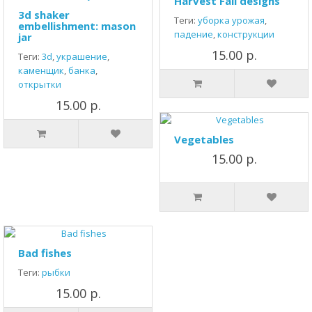
Harvest Fall designs
3d shaker
Теги:
уборка урожая
,
embellishment: mason
падение
,
конструкции
jar
15.00 р.
Теги:
3d
,
украшение
,
каменщик
,
банка
,
открытки
15.00 р.
Vegetables
15.00 р.
Bad fishes
Теги:
рыбки
15.00 р.