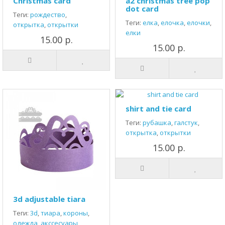
Christmas card
a2 christmas tree pop
dot card
Теги:
рождество
,
Теги:
елка
,
елочка
,
елочки
,
открытка
,
открытки
елки
15.00 р.
15.00 р.
shirt and tie card
Теги:
рубашка
,
галстук
,
открытка
,
открытки
15.00 р.
3d adjustable tiara
Теги:
3d
,
тиара
,
короны
,
одежда
,
акссесуары