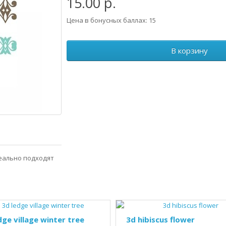
15.00 р.
Цена в бонусных баллах: 15
В корзину
еально подходят
dge village winter tree
3d hibiscus flower