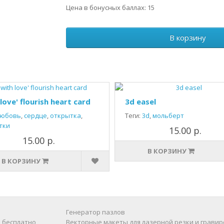
Цена в бонусных баллах: 15
В корзину
 love' flourish heart card
3d easel
юбовь
,
сердце
,
открытка
,
Теги:
3d
,
мольберт
тки
15.00 р.
15.00 р.
В КОРЗИНУ
В КОРЗИНУ
Генератор пазлов
 бесплатно
Векторные макеты для лазерной резки и гравир