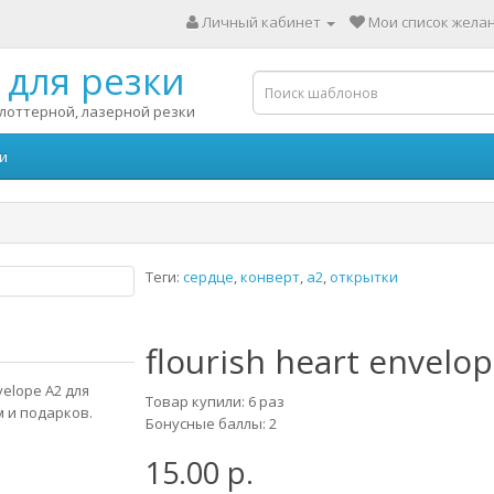
Личный кабинет
Мои список желан
для резки
лоттерной, лазерной резки
и
Теги:
сердце
,
конверт
,
а2
,
открытки
flourish heart envelop
elope A2 для
Товар купили: 6 раз
м и подарков.
Бонусные баллы: 2
15.00 р.