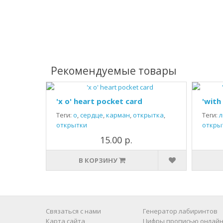
Рекомендуемые товары
'x o' heart pocket card
'with
Теги:
о
,
сердце
,
карман
,
открытка
,
Теги:
л
открытки
откры
15.00 р.
В КОРЗИНУ
Связаться с нами
Генератор лабиринтов
Карта сайта
Цифры прописью онлайн