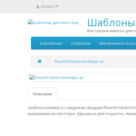
р.
Валюта
Шаблоны 
Векторные макеты для п
Коробочки
Открытки
Интересные стать
flourish heart envelope a2
Описание
Шаблон конверта с ажурным сердцем Flourish Heart Env
вырезания на плоттере. Идеально для открыток, писе