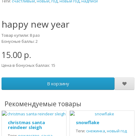
Теги:
счастливый
,
новый
,
год
,
новый год
,
надписи
happy new year
Товар купили: 8 раз
Бонусные баллы: 2
15.00 р.
Цена в бонусных баллах: 15
В корзину
Рекомендуемые товары
christmas santa
snowflake
reindeer sleigh
Теги:
снежинка
,
новый год
Теги:
рождество
,
санта
,