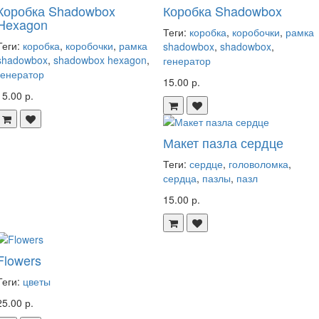
Коробка Shadowbox
Коробка Shadowbox
Hexagon
Теги:
коробка
,
коробочки
,
рамка
Теги:
коробка
,
коробочки
,
рамка
shadowbox
,
shadowbox
,
shadowbox
,
shadowbox hexagon
,
генератор
генератор
15.00 р.
15.00 р.
Макет пазла сердце
Теги:
сердце
,
головоломка
,
сердца
,
пазлы
,
пазл
15.00 р.
Flowers
Теги:
цветы
25.00 р.