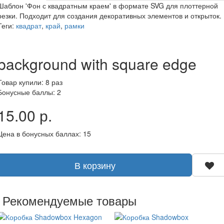
Шаблон 'Фон с квадратным краем' в формате SVG для плоттерной
резки. Подходит для создания декоративных элементов и открыток.
Теги:
квадрат
,
край
,
рамки
background with square edge
Товар купили: 8 раз
Бонусные баллы: 2
15.00 р.
Цена в бонусных баллах: 15
В корзину
Рекомендуемые товары