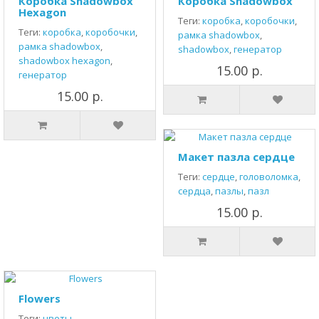
Коробка Shadowbox
Коробка Shadowbox
Hexagon
Теги:
коробка
,
коробочки
,
Теги:
коробка
,
коробочки
,
рамка shadowbox
,
рамка shadowbox
,
shadowbox
,
генератор
shadowbox hexagon
,
15.00 р.
генератор
15.00 р.
Макет пазла сердце
Теги:
сердце
,
головоломка
,
сердца
,
пазлы
,
пазл
15.00 р.
Flowers
Теги:
цветы