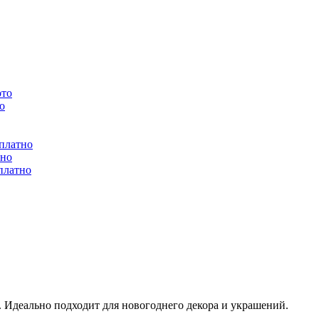
ото
о
сплатно
тно
платно
 Идеально подходит для новогоднего декора и украшений.