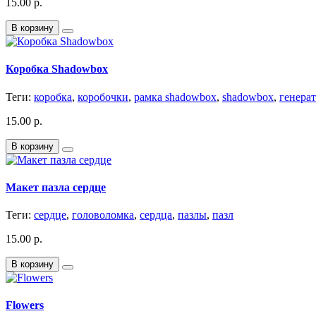
15.00 р.
В корзину
Коробка Shadowbox
Теги:
коробка
,
коробочки
,
рамка shadowbox
,
shadowbox
,
генера
15.00 р.
В корзину
Макет пазла сердце
Теги:
сердце
,
головоломка
,
сердца
,
пазлы
,
пазл
15.00 р.
В корзину
Flowers