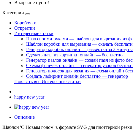
В корзине пусто!
Категории
Коробочки
Открытки
Интересные статьи
Пазл своими руками — шаблон для вырезания из ф
Шаблон коробки для вырезания — скачать бесплатн
Генератор коробок онлайн — развёртка за 2 минуты
Сделать пазл из картинки онлайн — бесплатно
Генератор пазлов онлайн — создай пазл из фото бе
Схемы фенечек онлайн — генератор узоров беспла
Генератор полосок для вязания — схема онлайн бес
Создать лабиринт онлайн бесплатно — генератор
Показать все Интересные статьи
happy new year
Описание
Шаблон 'С Новым годом' в формате SVG для плоттерной резки.