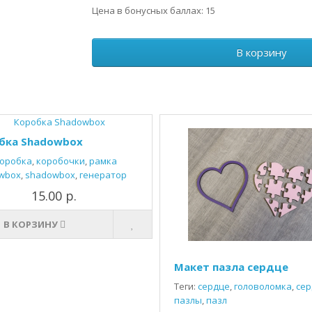
Цена в бонусных баллах: 15
В корзину
бка Shadowbox
оробка
,
коробочки
,
рамка
wbox
,
shadowbox
,
генератор
15.00 р.
В КОРЗИНУ
Макет пазла сердце
Теги:
сердце
,
головоломка
,
сер
пазлы
,
пазл