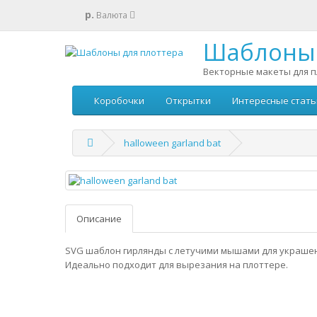
р.
Валюта
Шаблоны 
Векторные макеты для п
Коробочки
Открытки
Интересные стать
halloween garland bat
Описание
SVG шаблон гирлянды с летучими мышами для украшен
Идеально подходит для вырезания на плоттере.