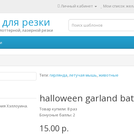
Личный кабинет
Мои список жела
для резки
лоттерной, лазерной резки
и
Теги:
гирлянда
,
летучая мышь
,
животные
halloween garland bat
ия Хэллоуина.
Товар купили: 8 раз
Бонусные баллы: 2
15.00 р.