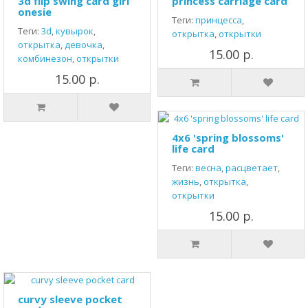
3d flip swing card girl
princess carriage card
onesie
Теги:
принцесса
,
Теги:
3d
,
кувырок
,
открытка
,
открытки
открытка
,
девочка
,
15.00 р.
комбинезон
,
открытки
15.00 р.
4x6 'spring blossoms'
life card
Теги:
весна
,
расцветает
,
жизнь
,
открытка
,
открытки
15.00 р.
curvy sleeve pocket